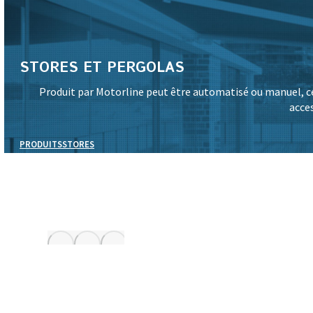
STORES ET PERGOLAS
Produit par Motorline peut être automatisé ou manuel, c
acces
PRODUITS
STORES