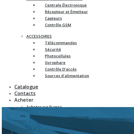
Centrale Électronique
Récepteur et Émetteur
Capteurs
Contrôle GSM
ACCESSOIRES
Télécommandes
Sécurité
Photocellules
Gyrophare
Contrôle D’accès
Sources d’alimentation
Catalogue
Contacts
Acheter
Acheter sur france-
automatismes.com