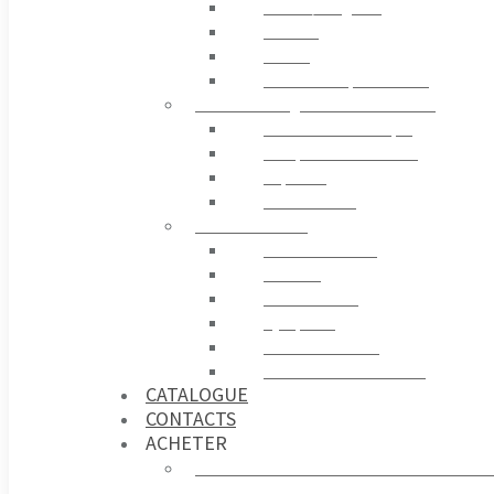
Stores / Pergolas
Rideaux
Tissus
Accessoires pour Stores
ELECTRONIQUE ET CONTRÔLE
Centrale Électronique
Récepteur et Émetteur
Capteurs
Contrôle GSM
ACCESSOIRES
Télécommandes
Sécurité
Photocellules
Gyrophare
Contrôle D’accès
Sources d’alimentation
CATALOGUE
CONTACTS
ACHETER
Acheter sur france-automatismes.c