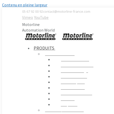
Contenu en pleine largeur
05 67 92 00 92
contact@motorline-france.com
Vimeo
YouTube
Motorline
Automation World
PRODUITS
AUTOMATISMES
Portails Battants
Portails Coulissants
Portes de Garage
Contrôle Routier
Portes Rapides
Portes en Verre
Moteurs D´enrouler
Fenêtres
Coupe-feu
STORES / PERGOLAS