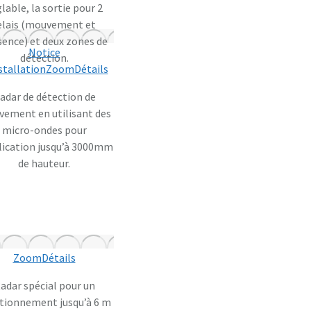
lable, la sortie pour 2
elais (mouvement et
sence) et deux zones de
Notice
détection.
stallation
Zoom
Détails
adar de détection de
ement en utilisant des
micro-ondes pour
lication jusqu’à 3000mm
de hauteur.
Zoom
Détails
adar spécial pour un
tionnement jusqu’à 6 m