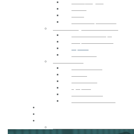
Stores / Pergolas
Rideaux
Tissus
Accessoires pour Stores
ELECTRONIQUE ET CONTRÔLE
Centrale Électronique
Récepteur et Émetteur
Capteurs
Contrôle GSM
ACCESSOIRES
Télécommandes
Sécurité
Photocellules
Gyrophare
Contrôle D’accès
Sources d’alimentation
CATALOGUE
CONTACTS
ACHETER
Acheter sur france-automatismes.c