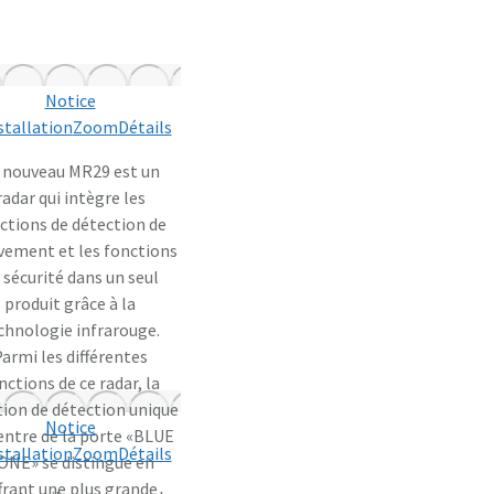
Notice
stallation
Zoom
Détails
 nouveau MR29 est un
radar qui intègre les
ctions de détection de
ement et les fonctions
 sécurité dans un seul
produit grâce à la
chnologie infrarouge.
armi les différentes
nctions de ce radar, la
tion de détection unique
Notice
entre de la porte «BLUE
stallation
Zoom
Détails
ONE» se distingue en
frant une plus grande