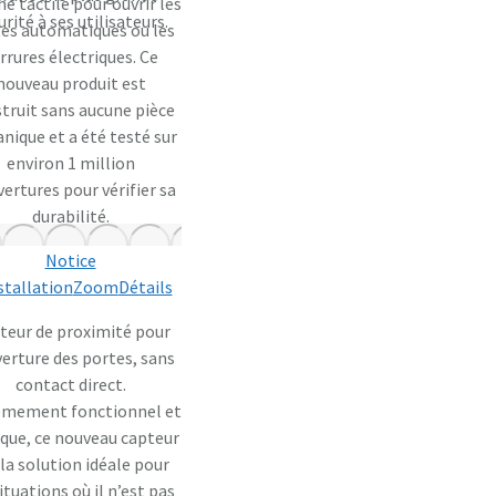
e tactile pour ouvrir les
urité à ses utilisateurs.
es automatiques ou les
rrures électriques. Ce
nouveau produit est
truit sans aucune pièce
nique et a été testé sur
environ 1 million
vertures pour vérifier sa
durabilité.
Notice
stallation
Zoom
Détails
teur de proximité pour
verture des portes, sans
contact direct.
êmement fonctionnel et
ique, ce nouveau capteur
 la solution idéale pour
situations où il n’est pas