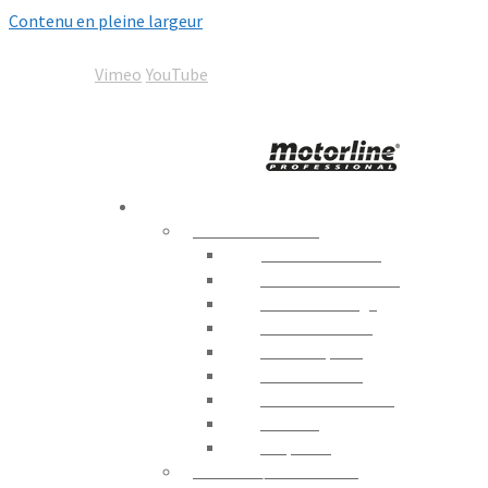
Contenu en pleine largeur
05 67 92 00 92
contact@motorline-france.com
Vimeo
YouTube
Motorline
Automation World
PRODUITS
AUTOMATISMES
Portails Battants
Portails Coulissants
Portes de Garage
Contrôle Routier
Portes Rapides
Portes en Verre
Moteurs D´enrouler
Fenêtres
Coupe-feu
STORES / PERGOLAS