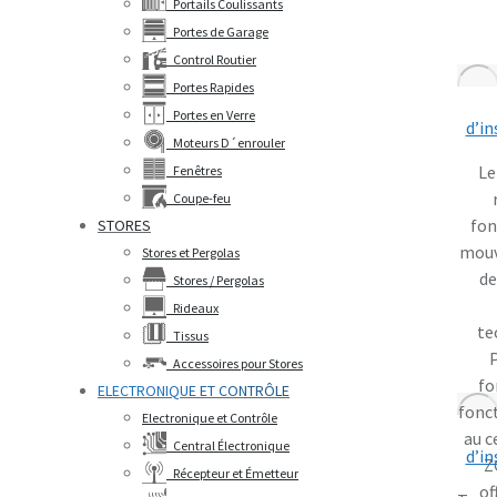
Portails Coulissants
Portes de Garage
Control Routier
Portes Rapides
Portes en Verre
d’in
Moteurs D´enrouler
Le
Fenêtres
Coupe-feu
fon
STORES
mouv
Stores et Pergolas
de
Stores / Pergolas
Rideaux
te
Tissus
P
Accessoires pour Stores
fo
ELECTRONIQUE ET CONTRÔLE
fonc
Electronique et Contrôle
au c
Central Électronique
d’in
Z
Récepteur et Émetteur
of