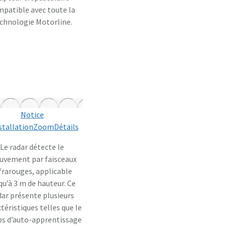
patible avec toute la
chnologie Motorline.
Notice
stallation
Zoom
Détails
Le radar détecte le
vement par faisceaux
frarouges, applicable
qu’à 3 m de hauteur. Ce
dar présente plusieurs
téristiques telles que le
s d’auto-apprentissage