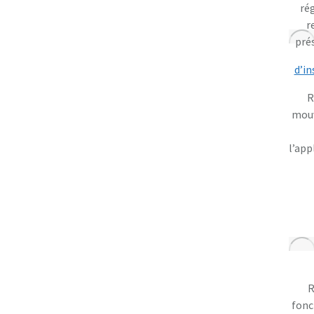
rég
r
pré
d’in
R
mouv
l’app
R
fonc