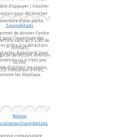
ible d’appuyer / toucher
bouton pour déclencher
ouverture d’une porte.
Zoom
Détails
permet de donner l’ordre
t pour l’ouverture des
erture sans qu’il y ait de
es grâce à la détection
contact;
stacles. Approprié pour
ge de détection: environ
 endroits où il n’est pas
10 cm;
is d’utiliser les mains,
LED Indicateur d’état;
omme les hôpitaux.
Notice
stallation
Zoom
Détails
apteur crepusculaire