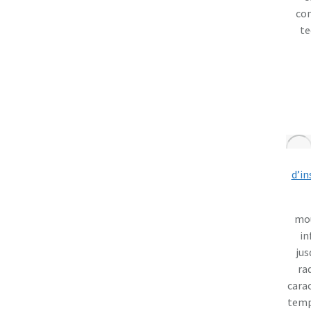
com
te
d’in
mou
in
jus
ra
carac
temp