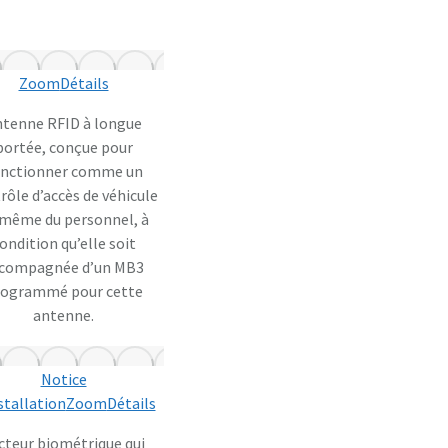
Zoom
Détails
tenne RFID à longue
portée, conçue pour
onctionner comme un
rôle d’accès de véhicule
 même du personnel, à
ondition qu’elle soit
compagnée d’un MB3
rogrammé pour cette
antenne.
Notice
stallation
Zoom
Détails
cteur biométrique qui