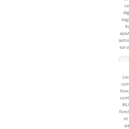
ca
dig
logi
Av
ajou
autor
sur 
Lec
com
fonc
cont
MLB
fonc
et
pa