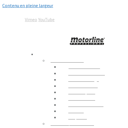
Contenu en pleine largeur
05 67 92 00 92
contact@motorline-france.com
Vimeo
YouTube
Motorline
Automation World
PRODUITS
AUTOMATISMES
Portails Battants
Portails Coulissants
Portes de Garage
Contrôle Routier
Portes Rapides
Portes en Verre
Moteurs D´enrouler
Fenêtres
Coupe-feu
STORES / PERGOLAS