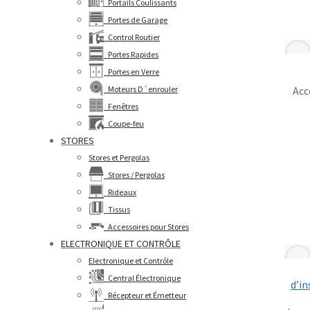
Portails Coulissants
Portes de Garage
Control Routier
Portes Rapides
Portes en Verre
Moteurs D´enrouler
Acc
Fenêtres
Coupe-feu
STORES
Stores et Pergolas
Stores / Pergolas
Rideaux
Tissus
Accessoires pour Stores
ELECTRONIQUE ET CONTRÔLE
Electronique et Contrôle
Central Électronique
d’in
Récepteur et Émetteur