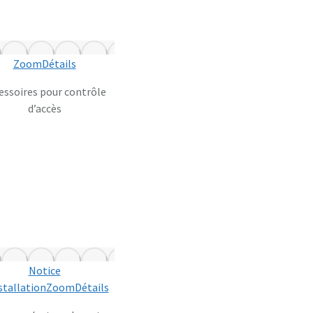
Zoom
Détails
essoires pour contrôle
d’accès
Notice
stallation
Zoom
Détails