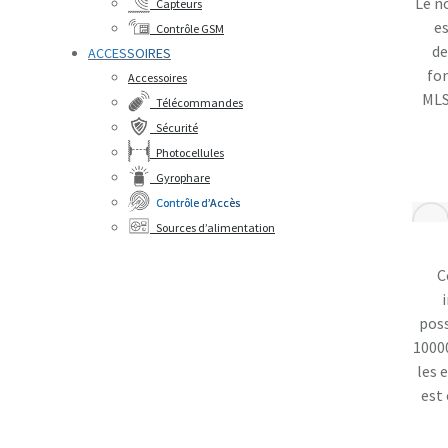
Le n
Capteurs
es
Contrôle GSM
de
ACCESSOIRES
fo
Accessoires
MLS
Télécommandes
Sécurité
Photocellules
Gyrophare
Contrôle d’Accès
Sources d’alimentation
C
poss
10000
les 
est 