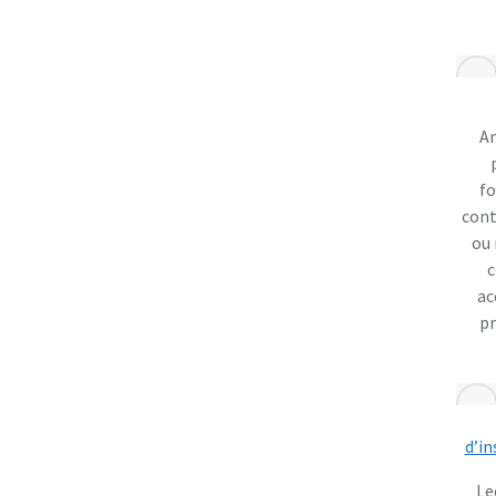
An
f
cont
ou
c
ac
p
d’in
Le