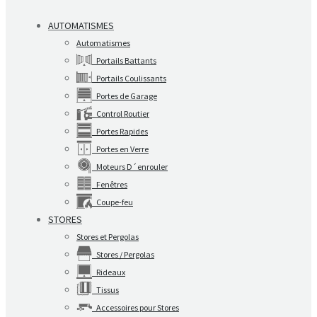
AUTOMATISMES
Automatismes
Portails Battants
Portails Coulissants
Portes de Garage
Control Routier
Portes Rapides
Portes en Verre
Moteurs D´enrouler
Fenêtres
Coupe-feu
STORES
Stores et Pergolas
Stores / Pergolas
Rideaux
Tissus
Accessoires pour Stores