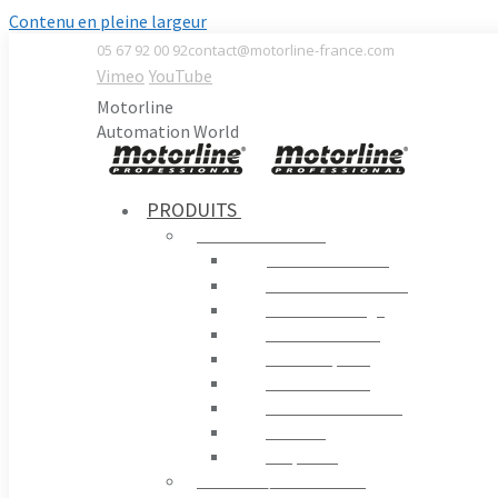
Contenu en pleine largeur
05 67 92 00 92
contact@motorline-france.com
Vimeo
YouTube
Motorline
Automation World
PRODUITS
AUTOMATISMES
Portails Battants
Portails Coulissants
Portes de Garage
Contrôle Routier
Portes Rapides
Portes en Verre
Moteurs D´enrouler
Fenêtres
Coupe-feu
STORES / PERGOLAS