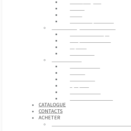
Stores / Pergolas
Rideaux
Tissus
Accessoires pour Stores
ELECTRONIQUE ET CONTRÔLE
Centrale Électronique
Récepteur et Émetteur
Capteurs
Contrôle GSM
ACCESSOIRES
Télécommandes
Sécurité
Photocellules
Gyrophare
Contrôle D’accès
Sources d’alimentation
CATALOGUE
CONTACTS
ACHETER
Acheter sur france-automatismes.c