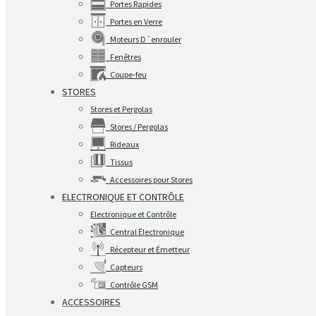
Portes Rapides
Portes en Verre
Moteurs D´enrouler
Fenêtres
Coupe-feu
STORES
Stores et Pergolas
Stores / Pergolas
Rideaux
Tissus
Accessoires pour Stores
ELECTRONIQUE ET CONTRÔLE
Electronique et Contrôle
Central Électronique
Récepteur et Émetteur
Capteurs
Contrôle GSM
ACCESSOIRES