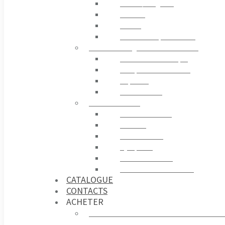
Stores / Pergolas
Rideaux
Tissus
Accessoires pour Stores
ELECTRONIQUE ET CONTRÔLE
Centrale Électronique
Récepteur et Émetteur
Capteurs
Contrôle GSM
ACCESSOIRES
Télécommandes
Sécurité
Photocellules
Gyrophare
Contrôle D’accès
Sources d’alimentation
CATALOGUE
CONTACTS
ACHETER
Acheter sur france-automatismes.c