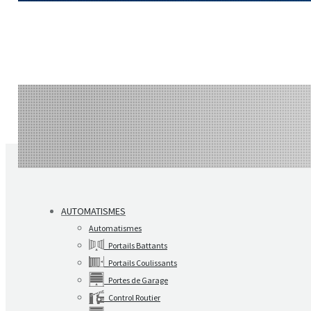
AUTOMATISMES
Automatismes
Portails Battants
Portails Coulissants
Portes de Garage
Control Routier