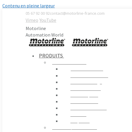
Contenu en pleine largeur
05 67 92 00 92
contact@motorline-france.com
Vimeo
YouTube
Motorline
Automation World
PRODUITS
AUTOMATISMES
Portails Battants
Portails Coulissants
Portes de Garage
Contrôle Routier
Portes Rapides
Portes en Verre
Moteurs D´enrouler
Fenêtres
Coupe-feu
STORES / PERGOLAS