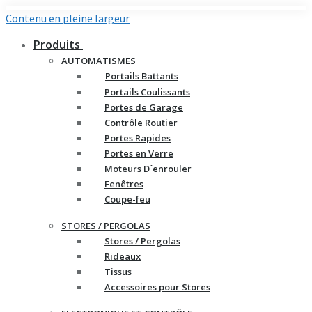
Contenu en pleine largeur
Produits
AUTOMATISMES
Portails Battants
Portails Coulissants
Portes de Garage
Contrôle Routier
Portes Rapides
Portes en Verre
Moteurs D´enrouler
Fenêtres
Coupe-feu
STORES / PERGOLAS
Stores / Pergolas
Rideaux
Tissus
Accessoires pour Stores