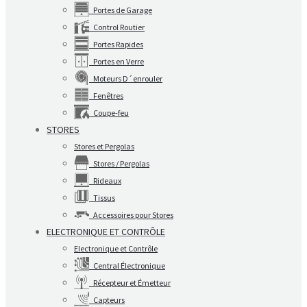
Portes de Garage
Control Routier
Portes Rapides
Portes en Verre
Moteurs D´enrouler
Fenêtres
Coupe-feu
STORES
Stores et Pergolas
Stores / Pergolas
Rideaux
Tissus
Accessoires pour Stores
ELECTRONIQUE ET CONTRÔLE
Electronique et Contrôle
Central Électronique
Récepteur et Émetteur
Capteurs