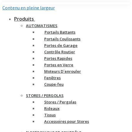
Contenu en pleine largeur
Produits
AUTOMATISMES
Portails Battants
Portails Coulissants
Portes de Garage
Contrôle Routier
Portes Rapides
Portes en Verre
Moteurs D´enrouler
Fenêtres
Coupe-feu
STORES / PERGOLAS
Stores / Pergolas
Rideaux
Tissus
Accessoires pour Stores