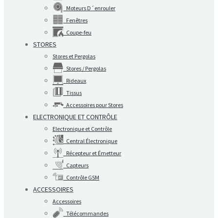
Moteurs D´enrouler
Fenêtres
Coupe-feu
STORES
Stores et Pergolas
Stores / Pergolas
Rideaux
Tissus
Accessoires pour Stores
ELECTRONIQUE ET CONTRÔLE
Electronique et Contrôle
Central Électronique
Récepteur et Émetteur
Capteurs
Contrôle GSM
ACCESSOIRES
Accessoires
Télécommandes