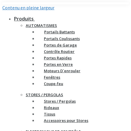
Contenu en pleine largeur
Produits
AUTOMATISMES
Portails Battants
Portails Coulissants
Portes de Garage
Contrôle Routier
Portes Rapides
Portes en Verre
Moteurs D´enrouler
Fenêtres
Coupe-feu
STORES / PERGOLAS
Stores / Pergolas
Rideaux
Tissus
Accessoires pour Stores