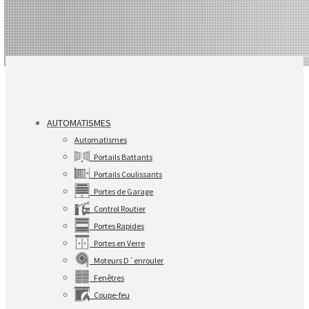
AUTOMATISMES
Automatismes
Portails Battants
Portails Coulissants
Portes de Garage
Control Routier
Portes Rapides
Portes en Verre
Moteurs D´enrouler
Fenêtres
Coupe-feu