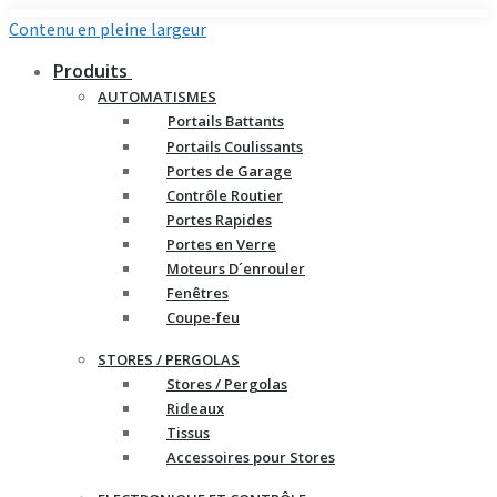
Contenu en pleine largeur
Produits
AUTOMATISMES
Portails Battants
Portails Coulissants
Portes de Garage
Contrôle Routier
Portes Rapides
Portes en Verre
Moteurs D´enrouler
Fenêtres
Coupe-feu
STORES / PERGOLAS
Stores / Pergolas
Rideaux
Tissus
Accessoires pour Stores