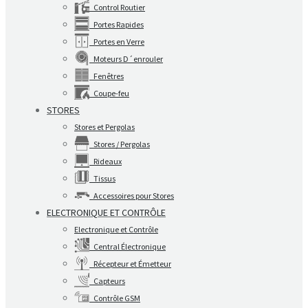
Control Routier
Portes Rapides
Portes en Verre
Moteurs D´enrouler
Fenêtres
Coupe-feu
STORES
Stores et Pergolas
Stores / Pergolas
Rideaux
Tissus
Accessoires pour Stores
ELECTRONIQUE ET CONTRÔLE
Electronique et Contrôle
Central Électronique
Récepteur et Émetteur
Capteurs
Contrôle GSM