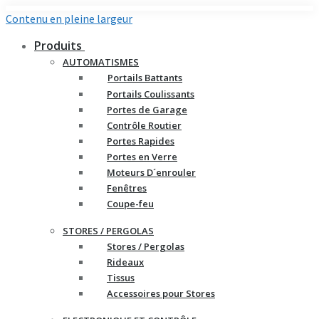
Contenu en pleine largeur
Produits
AUTOMATISMES
Portails Battants
Portails Coulissants
Portes de Garage
Contrôle Routier
Portes Rapides
Portes en Verre
Moteurs D´enrouler
Fenêtres
Coupe-feu
STORES / PERGOLAS
Stores / Pergolas
Rideaux
Tissus
Accessoires pour Stores