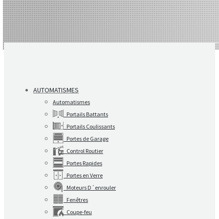
AUTOMATISMES
Automatismes
Portails Battants
Portails Coulissants
Portes de Garage
Control Routier
Portes Rapides
Portes en Verre
Moteurs D´enrouler
Fenêtres
Coupe-feu