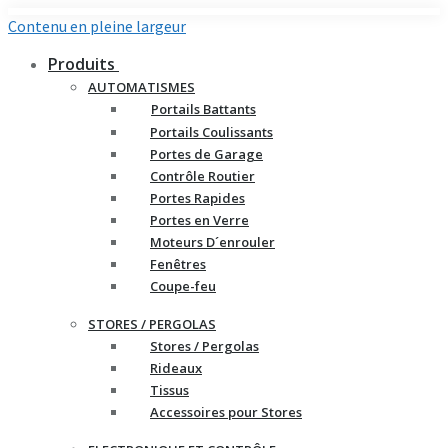
Contenu en pleine largeur
Produits
AUTOMATISMES
Portails Battants
Portails Coulissants
Portes de Garage
Contrôle Routier
Portes Rapides
Portes en Verre
Moteurs D´enrouler
Fenêtres
Coupe-feu
STORES / PERGOLAS
Stores / Pergolas
Rideaux
Tissus
Accessoires pour Stores