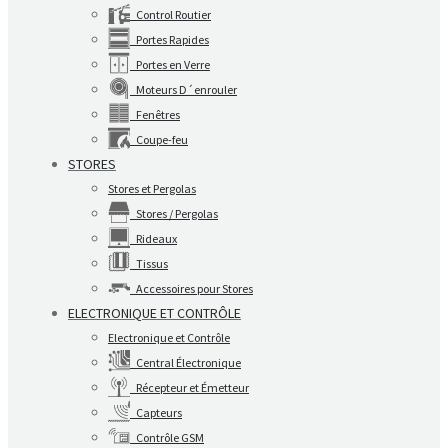
Control Routier
Portes Rapides
Portes en Verre
Moteurs D´enrouler
Fenêtres
Coupe-feu
STORES
Stores et Pergolas
Stores / Pergolas
Rideaux
Tissus
Accessoires pour Stores
ELECTRONIQUE ET CONTRÔLE
Electronique et Contrôle
Central Électronique
Récepteur et Émetteur
Capteurs
Contrôle GSM