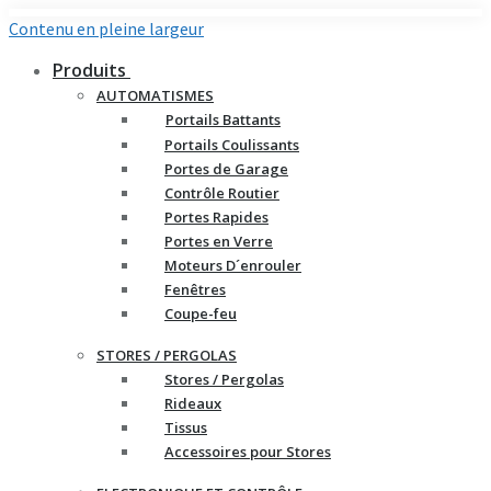
Contenu en pleine largeur
Produits
AUTOMATISMES
Portails Battants
Portails Coulissants
Portes de Garage
Contrôle Routier
Portes Rapides
Portes en Verre
Moteurs D´enrouler
Fenêtres
Coupe-feu
STORES / PERGOLAS
Stores / Pergolas
Rideaux
Tissus
Accessoires pour Stores