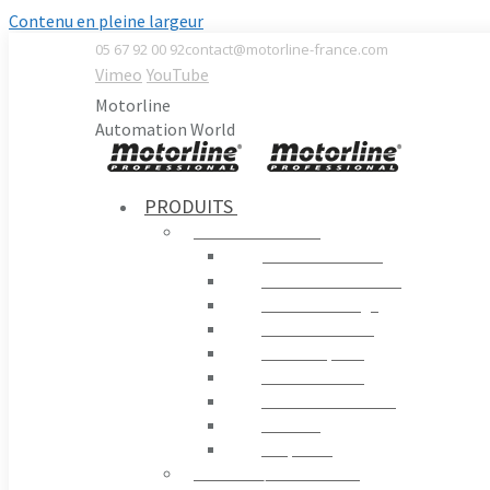
Contenu en pleine largeur
05 67 92 00 92
contact@motorline-france.com
Vimeo
YouTube
Motorline
Automation World
PRODUITS
AUTOMATISMES
Portails Battants
Portails Coulissants
Portes de Garage
Contrôle Routier
Portes Rapides
Portes en Verre
Moteurs D´enrouler
Fenêtres
Coupe-feu
STORES / PERGOLAS