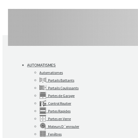
AUTOMATISMES
Automatismes
Portails Battants
Portails Coulissants
Portes de Garage
Control Routier
Portes Rapides
Portes en Verre
Moteurs D´enrouler
Fenêtres