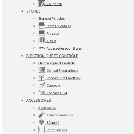
Coupe-feu
STORES
Stores et Pergolas
Stores / Pergolas
Rideaux
Tissus
Accessoires pour Stores
ELECTRONIQUE ET CONTRÔLE
Electronique et Contrôle
Central Électronique
Récepteur et Émetteur
Capteurs
Contrôle GSM
ACCESSOIRES
Accessoires
Télécommandes
Sécurité
Photocellules