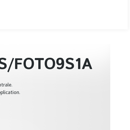
S/FOTO9S1A
trale.
lication.