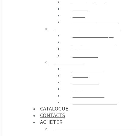
Stores / Pergolas
Rideaux
Tissus
Accessoires pour Stores
ELECTRONIQUE ET CONTRÔLE
Centrale Électronique
Récepteur et Émetteur
Capteurs
Contrôle GSM
ACCESSOIRES
Télécommandes
Sécurité
Photocellules
Gyrophare
Contrôle D’accès
Sources d’alimentation
CATALOGUE
CONTACTS
ACHETER
Acheter sur france-automatismes.c