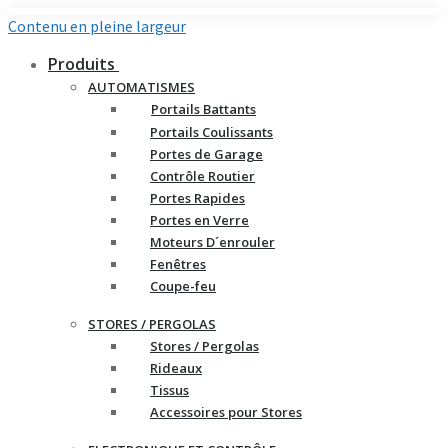
Contenu en pleine largeur
Produits
AUTOMATISMES
Portails Battants
Portails Coulissants
Portes de Garage
Contrôle Routier
Portes Rapides
Portes en Verre
Moteurs D´enrouler
Fenêtres
Coupe-feu
STORES / PERGOLAS
Stores / Pergolas
Rideaux
Tissus
Accessoires pour Stores