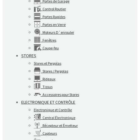
Portes de Garage
Control Routier
Portes Rapides
Portes en Verre
Moteurs D´enrouler
Fenêtres
Coupe-feu
STORES
Stores et Pergolas
Stores / Pergolas
Rideaux
Tissus
Accessoires pour Stores
ELECTRONIQUE ET CONTRÔLE
Electronique et Contrôle
Central Électronique
Récepteur et Émetteur
Capteurs