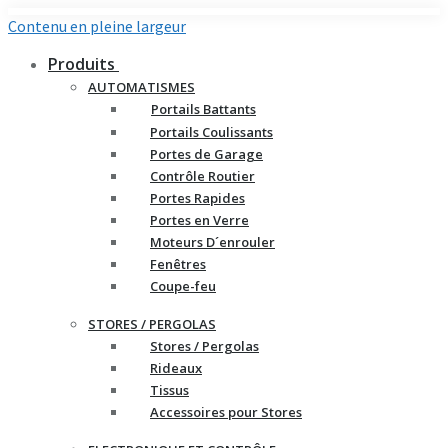
Contenu en pleine largeur
Produits
AUTOMATISMES
Portails Battants
Portails Coulissants
Portes de Garage
Contrôle Routier
Portes Rapides
Portes en Verre
Moteurs D´enrouler
Fenêtres
Coupe-feu
STORES / PERGOLAS
Stores / Pergolas
Rideaux
Tissus
Accessoires pour Stores