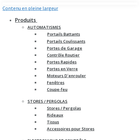
Contenu en pleine largeur
Produits
AUTOMATISMES
Portails Battants
Portails Coulissants
Portes de Garage
Contrôle Routier
Portes Rapides
Portes en Verre
Moteurs D´enrouler
Fenêtres
Coupe-feu
STORES / PERGOLAS
Stores / Pergolas
Rideaux
Tissus
Accessoires pour Stores