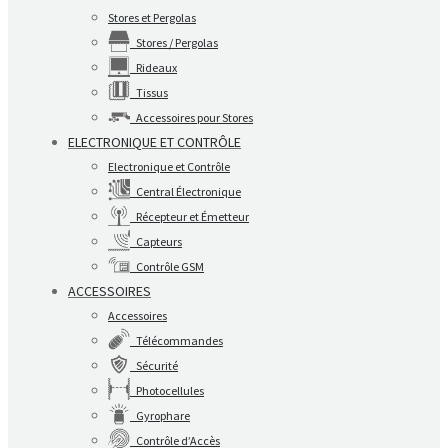
Stores et Pergolas
Stores / Pergolas
Rideaux
Tissus
Accessoires pour Stores
ELECTRONIQUE ET CONTRÔLE
Electronique et Contrôle
Central Électronique
Récepteur et Émetteur
Capteurs
Contrôle GSM
ACCESSOIRES
Accessoires
Télécommandes
Sécurité
Photocellules
Gyrophare
Contrôle d’Accès