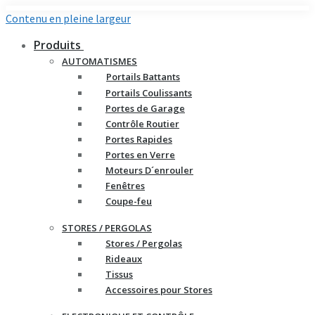
Contenu en pleine largeur
Produits
AUTOMATISMES
Portails Battants
Portails Coulissants
Portes de Garage
Contrôle Routier
Portes Rapides
Portes en Verre
Moteurs D´enrouler
Fenêtres
Coupe-feu
STORES / PERGOLAS
Stores / Pergolas
Rideaux
Tissus
Accessoires pour Stores