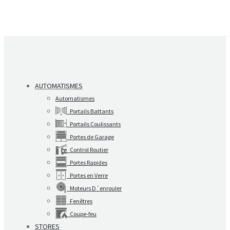
AUTOMATISMES
Automatismes
Portails Battants
Portails Coulissants
Portes de Garage
Control Routier
Portes Rapides
Portes en Verre
Moteurs D´enrouler
Fenêtres
Coupe-feu
STORES