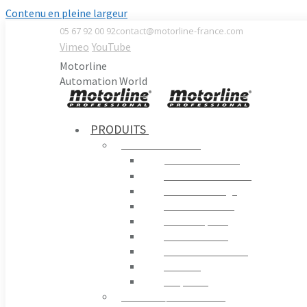
Contenu en pleine largeur
05 67 92 00 92
contact@motorline-france.com
Vimeo
YouTube
Motorline
Automation World
PRODUITS
AUTOMATISMES
Portails Battants
Portails Coulissants
Portes de Garage
Contrôle Routier
Portes Rapides
Portes en Verre
Moteurs D´enrouler
Fenêtres
Coupe-feu
STORES / PERGOLAS