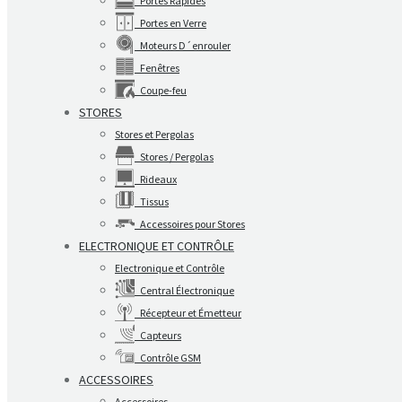
Portes Rapides
Portes en Verre
Moteurs D´enrouler
Fenêtres
Coupe-feu
STORES
Stores et Pergolas
Stores / Pergolas
Rideaux
Tissus
Accessoires pour Stores
ELECTRONIQUE ET CONTRÔLE
Electronique et Contrôle
Central Électronique
Récepteur et Émetteur
Capteurs
Contrôle GSM
ACCESSOIRES
Accessoires