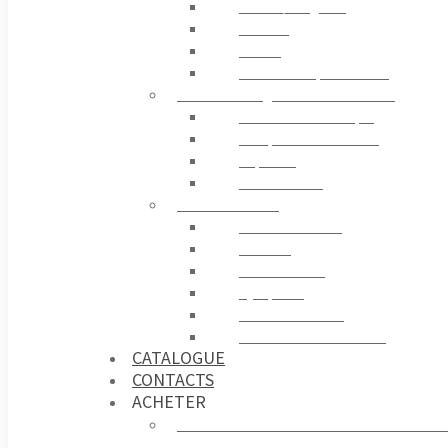
Stores / Pergolas
Rideaux
Tissus
Accessoires pour Stores
ELECTRONIQUE ET CONTRÔLE
Centrale Électronique
Récepteur et Émetteur
Capteurs
Contrôle GSM
ACCESSOIRES
Télécommandes
Sécurité
Photocellules
Gyrophare
Contrôle D’accès
Sources d’alimentation
CATALOGUE
CONTACTS
ACHETER
Acheter sur france-automatismes.c