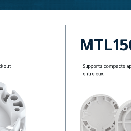
MTL15
ckout
Supports compacts appr
entre eux.