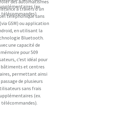
rôler des automatismes
upplémentaires (ex.
distance à travers d’un
télécommandes).
pel téléphonique sans
 (via GSM) ou application
droid, en utilisant la
chnologie Bluetooth.
Avec une capacité de
mémoire pour 509
isateurs, c’est idéal pour
s bâtiments et centres
faires, permettant ainsi
 passage de plusieurs
tilisateurs sans frais
upplémentaires (ex.
télécommandes).