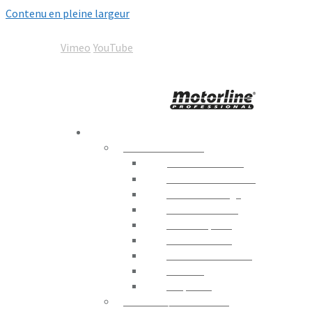
Contenu en pleine largeur
05 67 92 00 92
contact@motorline-france.com
Vimeo
YouTube
Motorline
Automation World
PRODUITS
AUTOMATISMES
Portails Battants
Portails Coulissants
Portes de Garage
Contrôle Routier
Portes Rapides
Portes en Verre
Moteurs D´enrouler
Fenêtres
Coupe-feu
STORES / PERGOLAS