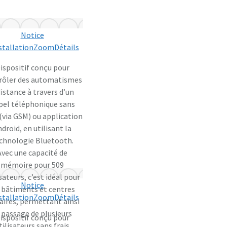
Notice
stallation
Zoom
Détails
ispositif conçu pour
rôler des automatismes
distance à travers d’un
pel téléphonique sans
 (via GSM) ou application
droid, en utilisant la
chnologie Bluetooth.
Avec une capacité de
mémoire pour 509
isateurs, c’est idéal pour
Notice
s bâtiments et centres
stallation
Zoom
Détails
faires, permettant ainsi
 passage de plusieurs
ispositif conçu pour
tilisateurs sans frais