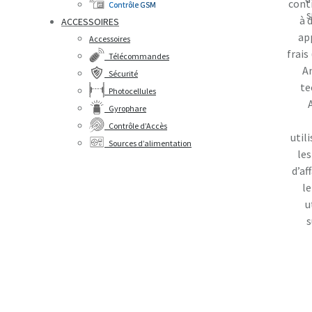
cont
Contrôle GSM
s
à 
ACCESSOIRES
ap
Accessoires
frais
Télécommandes
An
Sécurité
te
Photocellules
Gyrophare
Contrôle d’Accès
util
Sources d’alimentation
le
d’af
le
u
s