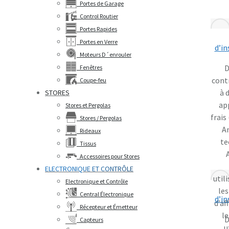
Portes de Garage
Control Routier
Portes Rapides
Portes en Verre
d’in
Moteurs D´enrouler
D
Fenêtres
cont
Coupe-feu
à 
STORES
ap
Stores et Pergolas
frais
Stores / Pergolas
An
Rideaux
te
Tissus
Accessoires pour Stores
ELECTRONIQUE ET CONTRÔLE
util
Electronique et Contrôle
le
Central Électronique
d’in
d’af
Récepteur et Émetteur
le
D
Capteurs
u