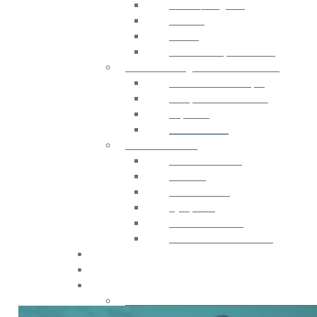
Stores / Pergolas
Rideaux
Tissus
Accessoires pour Stores
ELECTRONIQUE ET CONTRÔLE
Centrale Électronique
Récepteur et Émetteur
Capteurs
Contrôle GSM
ACCESSOIRES
Télécommandes
Sécurité
Photocellules
Gyrophare
Contrôle D’accès
Sources d’alimentation
CATALOGUE
CONTACTS
ACHETER
Acheter sur france-automatismes.c