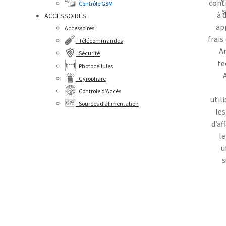
cont
Contrôle GSM
s
à 
ACCESSOIRES
ap
Accessoires
frais
Télécommandes
An
Sécurité
te
Photocellules
Gyrophare
Contrôle d’Accès
util
Sources d’alimentation
le
d’af
le
u
s