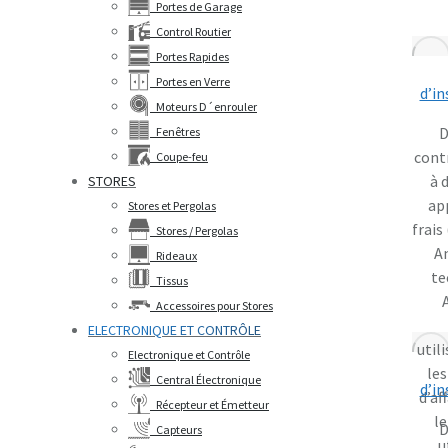
Portes de Garage
Control Routier
Portes Rapides
Portes en Verre
d’in
Moteurs D´enrouler
D
Fenêtres
cont
Coupe-feu
à 
STORES
ap
Stores et Pergolas
frais
Stores / Pergolas
An
Rideaux
te
Tissus
Accessoires pour Stores
ELECTRONIQUE ET CONTRÔLE
util
Electronique et Contrôle
le
Central Électronique
d’in
d’af
Récepteur et Émetteur
le
D
Capteurs
u