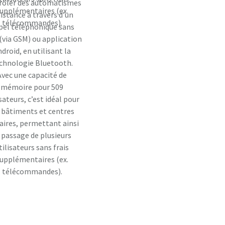
rôler des automatismes
upplémentaires (ex.
distance à travers d’un
télécommandes).
pel téléphonique sans
 (via GSM) ou application
droid, en utilisant la
chnologie Bluetooth.
Avec une capacité de
mémoire pour 509
isateurs, c’est idéal pour
s bâtiments et centres
faires, permettant ainsi
 passage de plusieurs
tilisateurs sans frais
upplémentaires (ex.
télécommandes).