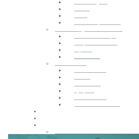
Stores / Pergolas
Rideaux
Tissus
Accessoires pour Stores
ELECTRONIQUE ET CONTRÔLE
Centrale Électronique
Récepteur et Émetteur
Capteurs
Contrôle GSM
ACCESSOIRES
Télécommandes
Sécurité
Photocellules
Gyrophare
Contrôle D’accès
Sources d’alimentation
CATALOGUE
CONTACTS
ACHETER
Acheter sur france-automatismes.c