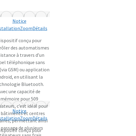
Notice
stallation
Zoom
Détails
ispositif conçu pour
rôler des automatismes
distance à travers d’un
pel téléphonique sans
 (via GSM) ou application
droid, en utilisant la
chnologie Bluetooth.
Avec une capacité de
mémoire pour 509
isateurs, c’est idéal pour
Notice
s bâtiments et centres
stallation
Zoom
Détails
faires, permettant ainsi
 passage de plusieurs
ispositif conçu pour
tilisateurs sans frais