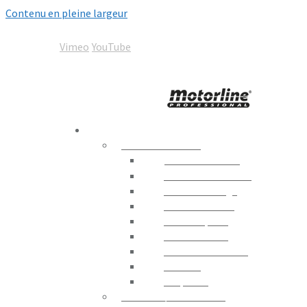
Contenu en pleine largeur
05 67 92 00 92
contact@motorline-france.com
Vimeo
YouTube
Motorline
Automation World
PRODUITS
AUTOMATISMES
Portails Battants
Portails Coulissants
Portes de Garage
Contrôle Routier
Portes Rapides
Portes en Verre
Moteurs D´enrouler
Fenêtres
Coupe-feu
STORES / PERGOLAS