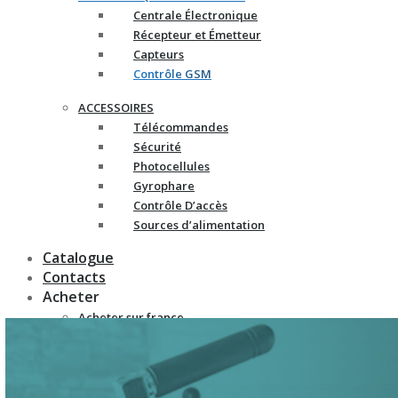
Centrale Électronique
Récepteur et Émetteur
Capteurs
Contrôle GSM
ACCESSOIRES
Télécommandes
Sécurité
Photocellules
Gyrophare
Contrôle D’accès
Sources d’alimentation
Catalogue
Contacts
Acheter
Acheter sur france-
automatismes.com