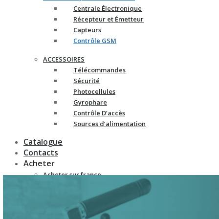
Centrale Électronique
Récepteur et Émetteur
Capteurs
Contrôle GSM
ACCESSOIRES
Télécommandes
Sécurité
Photocellules
Gyrophare
Contrôle D’accès
Sources d’alimentation
Catalogue
Contacts
Acheter
Acheter sur france-
automatismes.com