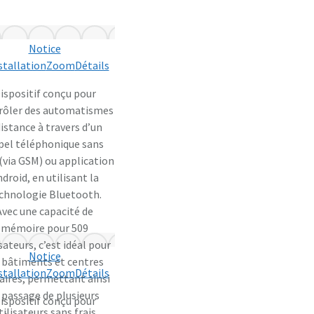
Notice
stallation
Zoom
Détails
ispositif conçu pour
rôler des automatismes
distance à travers d’un
pel téléphonique sans
 (via GSM) ou application
droid, en utilisant la
chnologie Bluetooth.
Avec une capacité de
mémoire pour 509
isateurs, c’est idéal pour
Notice
s bâtiments et centres
stallation
Zoom
Détails
faires, permettant ainsi
 passage de plusieurs
ispositif conçu pour
tilisateurs sans frais