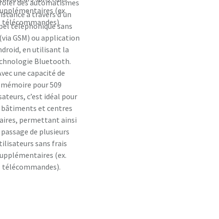
rôler des automatismes
upplémentaires (ex.
distance à travers d’un
télécommandes).
pel téléphonique sans
 (via GSM) ou application
droid, en utilisant la
chnologie Bluetooth.
Avec une capacité de
mémoire pour 509
isateurs, c’est idéal pour
s bâtiments et centres
faires, permettant ainsi
 passage de plusieurs
tilisateurs sans frais
upplémentaires (ex.
télécommandes).