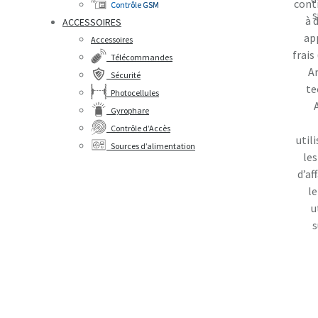
cont
Contrôle GSM
s
à 
ACCESSOIRES
ap
Accessoires
frais
Télécommandes
An
Sécurité
te
Photocellules
Gyrophare
Contrôle d’Accès
util
Sources d’alimentation
le
d’af
le
u
s