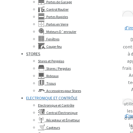
Portes de Garage
Control Routier
Portes Rapides
Portes en Verre
d’in
Moteurs D´enrouler
D
Fenêtres
cont
Coupe-feu
à 
STORES
ap
Stores et Pergolas
frais
Stores / Pergolas
An
Rideaux
te
Tissus
Accessoires pour Stores
ELECTRONIQUE ET CONTRÔLE
util
Electronique et Contrôle
le
Central Électronique
d’in
d’af
Récepteur et Émetteur
le
D
Capteurs
u