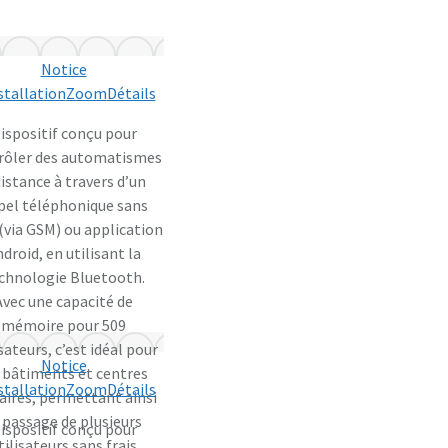
Notice
stallation
Zoom
Détails
ispositif conçu pour
rôler des automatismes
distance à travers d’un
pel téléphonique sans
 (via GSM) ou application
droid, en utilisant la
chnologie Bluetooth.
Avec une capacité de
mémoire pour 509
isateurs, c’est idéal pour
Notice
s bâtiments et centres
stallation
Zoom
Détails
faires, permettant ainsi
 passage de plusieurs
ispositif conçu pour
tilisateurs sans frais