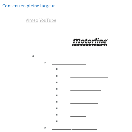
Contenu en pleine largeur
05 67 92 00 92
contact@motorline-france.com
Vimeo
YouTube
Motorline
Automation World
PRODUITS
AUTOMATISMES
Portails Battants
Portails Coulissants
Portes de Garage
Contrôle Routier
Portes Rapides
Portes en Verre
Moteurs D´enrouler
Fenêtres
Coupe-feu
STORES / PERGOLAS