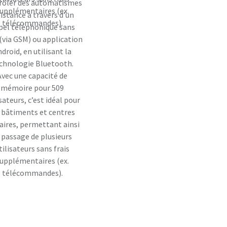
rôler des automatismes
upplémentaires (ex.
distance à travers d’un
télécommandes).
pel téléphonique sans
 (via GSM) ou application
droid, en utilisant la
chnologie Bluetooth.
Avec une capacité de
mémoire pour 509
isateurs, c’est idéal pour
s bâtiments et centres
faires, permettant ainsi
 passage de plusieurs
tilisateurs sans frais
upplémentaires (ex.
télécommandes).