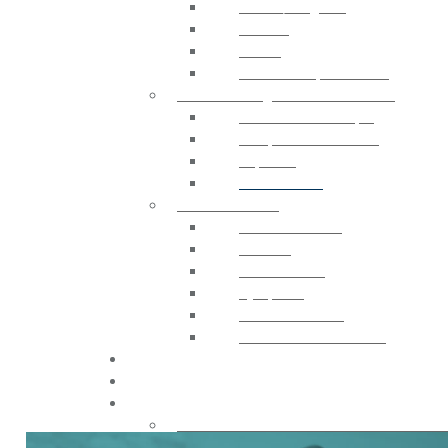
Stores / Pergolas
Rideaux
Tissus
Accessoires pour Stores
ELECTRONIQUE ET CONTRÔLE
Centrale Électronique
Récepteur et Émetteur
Capteurs
Contrôle GSM
ACCESSOIRES
Télécommandes
Sécurité
Photocellules
Gyrophare
Contrôle D’accès
Sources d’alimentation
CATALOGUE
CONTACTS
ACHETER
Acheter sur france-automatismes.c