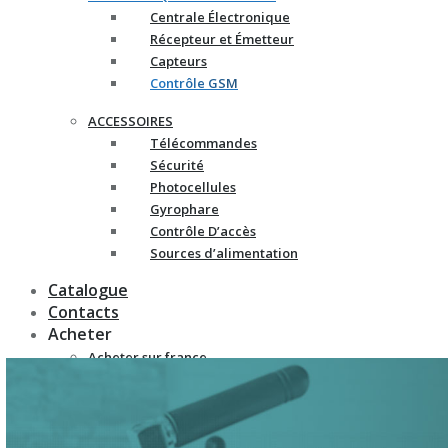
Centrale Électronique
Récepteur et Émetteur
Capteurs
Contrôle GSM
ACCESSOIRES
Télécommandes
Sécurité
Photocellules
Gyrophare
Contrôle D’accès
Sources d’alimentation
Catalogue
Contacts
Acheter
Acheter sur france-
automatismes.com