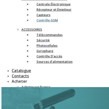
Centrale Électronique
Récepteur et Émetteur
Capteurs
Contrôle GSM
ACCESSOIRES
Télécommandes
Sécurité
Photocellules
Gyrophare
Contrôle D’accès
Sources d’alimentation
Catalogue
Contacts
Acheter
Acheter sur france-
automatismes.com