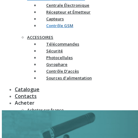
Centrale Électronique
Récepteur et Émetteur
Capteurs
Contrôle GSM
ACCESSOIRES
Télécommandes
Sécurité
Photocellules
Gyrophare
Contrôle D’accès
Sources d’alimentation
Catalogue
Contacts
Acheter
Acheter sur france-
automatismes.com