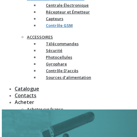
Centrale Électronique
Récepteur et Émetteur
Capteurs
Contrôle GSM
ACCESSOIRES
Télécommandes
Sécurité
Photocellules
Gyrophare
Contrôle D’accès
Sources d’alimentation
Catalogue
Contacts
Acheter
Acheter sur france-
automatismes.com