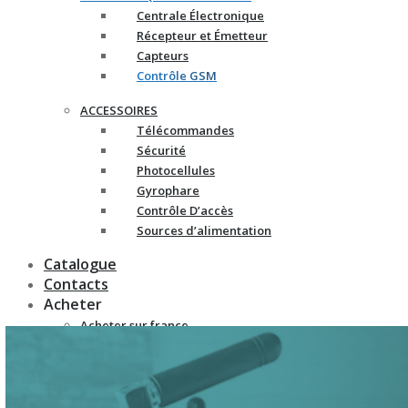
Centrale Électronique
Récepteur et Émetteur
Capteurs
Contrôle GSM
ACCESSOIRES
Télécommandes
Sécurité
Photocellules
Gyrophare
Contrôle D’accès
Sources d’alimentation
Catalogue
Contacts
Acheter
Acheter sur france-
automatismes.com