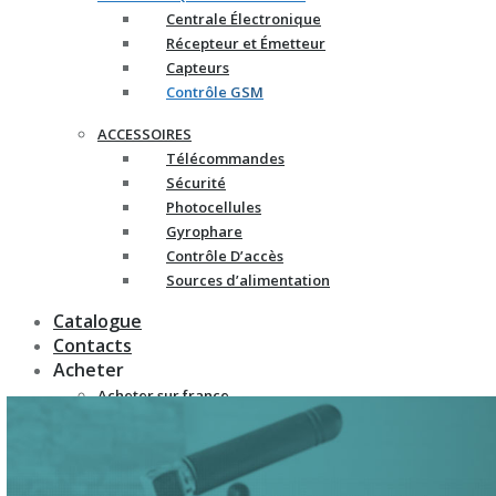
Centrale Électronique
Récepteur et Émetteur
Capteurs
Contrôle GSM
ACCESSOIRES
Télécommandes
Sécurité
Photocellules
Gyrophare
Contrôle D’accès
Sources d’alimentation
Catalogue
Contacts
Acheter
Acheter sur france-
automatismes.com